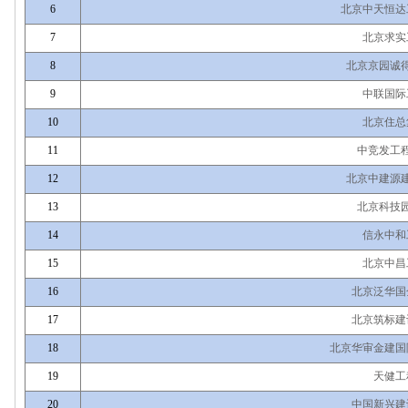
6
北京中天恒达
7
北京求实
8
北京京园诚
9
中联国际
10
北京住总
11
中竞发工
12
北京中建源
13
北京科技
14
信永中和
15
北京中昌
16
北京泛华国
17
北京筑标建
18
北京华审金建国
19
天健工
20
中国新兴建