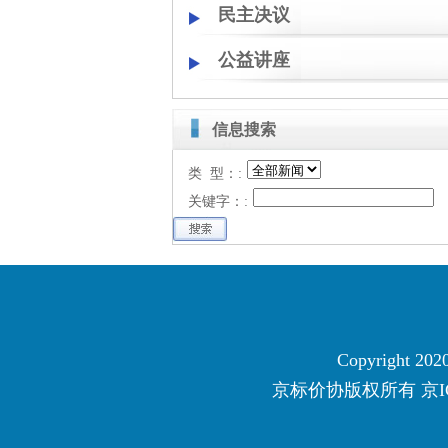
民主决议
公益讲座
信息搜索
类 型：:
关键字：:
Copyright 2020
京标价协版权所有
京I