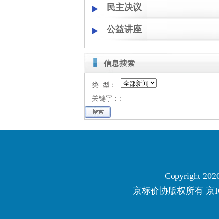
民主决议
公益讲座
信息搜索
类 型：:
关键字：:
Copyright 2020
京标价协版权所有
京I